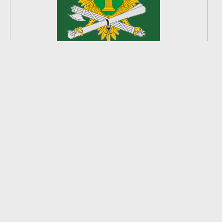
2
из
8
2026 © Ардатовский район.
Официальный сайт.