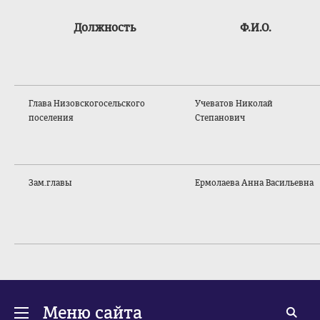
Должность
Ф.И.О.
Глава Низовского
сельского
Учеватов Николай
поселения
Степанович
Зам.главы
Ермолаева Анна Васильевна
Меню сайта