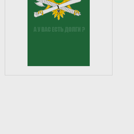
Создание сайта —
«Лонг Кэт»